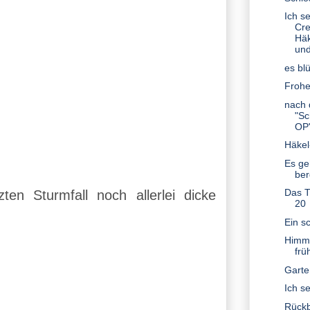
Ich s
Cre
Hä
und
es bl
Frohe
nach 
"Sc
OP
Häkel
Es geh
ber
Das T
n Sturmfall noch allerlei dicke
20
Ein s
Himme
frü
Garte
Ich s
Rückbl