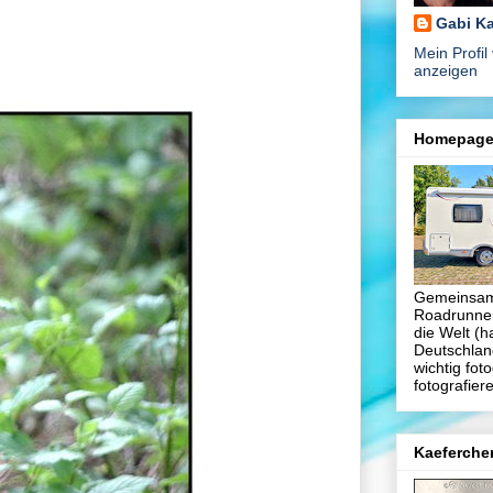
Gabi K
Mein Profil 
anzeigen
Homepag
Gemeinsam
Roadrunner
die Welt (h
Deutschlan
wichtig foto
fotografiere
Kaeferche