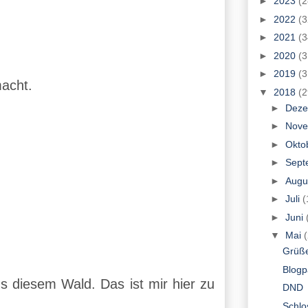
►
2023
(2
►
2022
(3
►
2021
(3
►
2020
(3
►
2019
(3
macht.
▼
2018
(2
►
Dez
►
Nov
►
Okto
►
Sept
►
Augu
►
Juli
(
►
Juni
▼
Mai
Grüß
Blog
s diesem Wald. Das ist mir hier zu
DND
Schlo