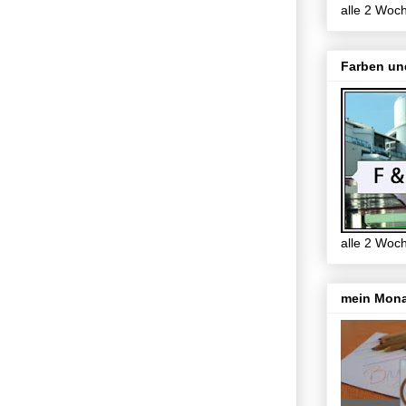
alle 2 Woc
Farben un
alle 2 Woc
mein Mona